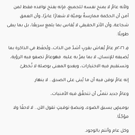
ولأنه عامٌ لا يمنح نفسه للجميع، فإنه يفتح نوافذه فقط لمن
آمن أن الحكمة ممارسةٌ يوميّة لا شعارًا عابرًا، وأن العمق
شجاعة، وأن الأثر الحقيقي لا يُقاس بما يلمع سريعًا، بل بما يبقى
طويلًا.
فِـ ٢٠٢٦م عامٌ يُعاش بقربٍ أشدّ من الذات، ويُحفَظ في الذاكرة بما
يُضيفه للإنسان، لا بما يمرّ به عليه. فهوعامٌ تصفو فيه الرؤية،
وتستقيم فيه الاختيارات، ويغدو المعنى بوصلة لا تُخطئ.
إنه عامٌ نوقن فيه أن ما يُبنى على الصدق… لا ينهار.
وعامٌ جديد نتمنّى أن تتحقّق فيه الأمنيات،
بوميضٍ يسبق الضوء، ونبضةِ توقيتٍ تقول الآن… لا لاحقًا ولا
مؤجّلًا.
وكل عام وأنتم بالوجود.