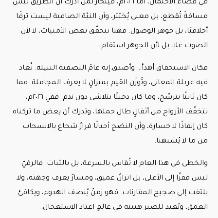
في فضاء الاحتمال، أمّا ٢٠٢٦م، فينحاز لمن أدرك أن الطريق ليس
مسافةً تُقطع، بل معنى يُختبَر، وأن النيّة الصافية ليست ترفًا
أخلاقيًا، بل جوهر الوصول. فهنا تتحقّق بعض الأمنيات، لا لأن
الصوت علا، بل لأن الجوهر استقام،
فكان الاستحقاق أهدأ… وأصدق.إنه عامُ التصفية النبيلة. تُعاد
فيه غربلة المعاني، وتُوزَن القيم بميزانٍ لا يعرف المجاملة. فما
كان ثابتًا يترسّخ، وما كان دخيلًا يتلاشى دون ندم. ففي ٢٠٢٦م،
تتخفّف الأرواح من أثقالٍ طال حملها، وتدرك أن بعض ما تركناه
كان إنقاذًا لا خسارة، وأن النضج أحيانًا قرارٌ شجاع بالانسحاب
من ما لا يُشبهنا.
والخطى في هذا العام لا تُقاس بالسرعة، بل بالثبات. فالرقيّ
ليس قفزًا إلى الأعلى، بل اتزانٌ عميق، ومسارٌ يعرف وجهته، ولا
يلتفت إلى ضجيج المقارنات. فهو زمنٌ يُنصف الهدوء، ويكافئ
العمق، ويُعيد للصبر هيبته في عالمٍ اعتاد الاستعجال.