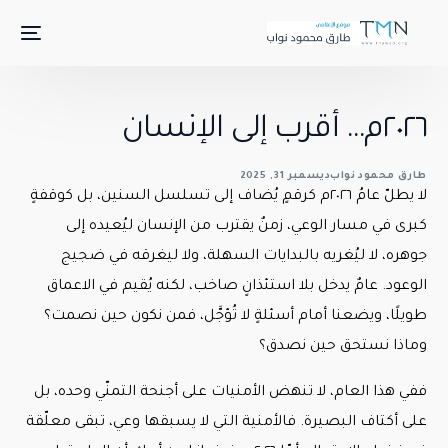
٢٠٢٦م… أقرب إلى الإنسان
طارق محمود نواب
ديسمبر 31, 2025
لا يطلّ عامُ ٢٠٢٦م كرقمٍ يُضاف إلى تسلسل السنين، بل كوقفةٍ
كبرى في مسار الوعي، زمنٌ يقترب من الإنسان ليُعيده إلى
جوهره، لا ليُغريه بالبدايات السهلة، ولا ليغرقه في ضجيج
الوعود. عامٌ يدخل بلا استئذانٍ صاخب، لكنه يُقيم في الاعماق
طويلًا، ويضعنا أمام أسئلةٍ لا تُؤجَّل، فمن نكون حين نصمت؟
وماذا نستحق حين نصدق؟
ففي هذا العام، لا تنهض الأمنيات على أجنحة التمنّي وحده، بل
على أكتاف البصيرة. فالأمنية التي لا يسبقها وعي، تبقى معلّقة