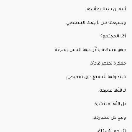
أربعين سيناريو أسود،
وجميعها من تأليفك الشخصي.
أمّا المجتمع؟
فهو مساحة يتأثّر فيها الناس بسرعة.
ففكرة تظهر فجأة،
فيتداولها الجميع دون تمحيص،
لا لأنّها عميقة،
بل لأنّها منتشرة.
ومع كل مشاركة،
تتراجع الأسئلة،