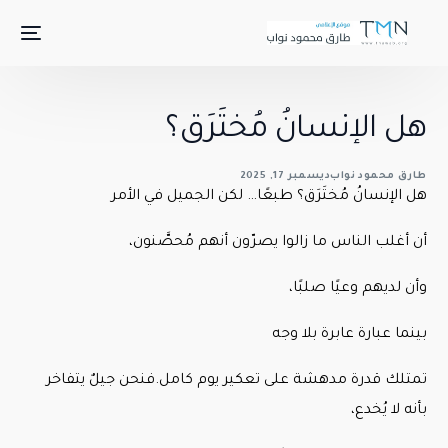
هل الإنسانُ مُختَرَق؟
طارق محمود نواب
ديسمبر 17, 2025
هل الإنسانُ مُختَرَق؟ طبعًا… لكن الجميل في الأمر
أن أغلب الناس ما زالوا يصرّون أنهم مُحصَّنون،
وأن لديهم وعيًا صلبًا،
بينما عبارة عابرة بلا وجه
تمتلك قدرة مدهشة على تعكير يوم كامل.فنحن جيلٌ يتفاخر
بأنه لا يُخدع،