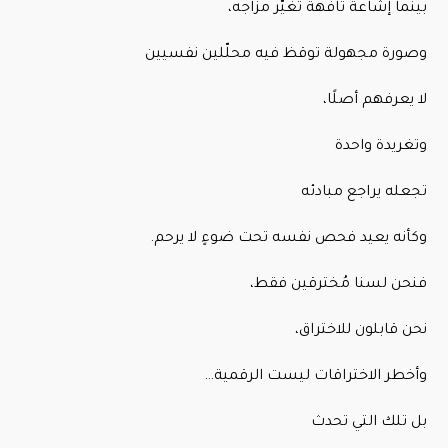
بينما إشاعة تافهة تغيّر مزاجه،
وصورة مجهولة توقظ فيه محلّلين نفسيين
لا يعرفهم أصلًا،
وتغريدة واحدة
تجعله يراجع مبادئه
وكأنه يعيد فحص نفسه تحت ضوءٍ لا يرحم.
فنحن لسنا مُخترقين فقط،
نحن قابلون للاختراق،
وأخطر الاختراقات ليست الرقمية…
بل تلك التي تحدث