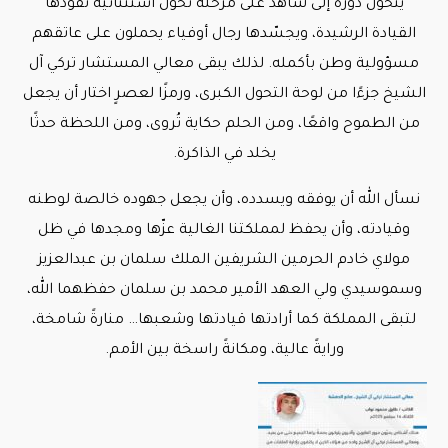
يتحول دوره إلى شاهد على مرحلة تحول استثنائية تقودها
القيادة الرشيدة، ويجسّدها رجال أوفياء يحملون على عاتقهم
مسؤولية وطن بأكمله. لذلك يبقى معالي المستشار تركي آل
الشيخ جزءًا من لوحة التحول الكبرى، ورمزًا لعصرٍ اختار أن يجعل
من الطموح واقعًا، ومن الحلم حكاية تُروى، ومن اللحظة حدثًا
يخلد في الذاكرة.
نسأل الله أن يوفقه ويسدده، وأن يجعل جهوده خالصة لوطنه
وقيادته، وأن يحفظ لمملكتنا الغالية عزّها ومجدها في ظل
مولاي خادم الحرمين الشريفين الملك سلمان بن عبدالعزيز
وسموسيدي ولي العهد الأمير محمد بن سلمان حفظهما الله،
لتبقى المملكة كما أرادتها قيادتها وشعبها… منارةً شامخة،
ورايةً عالية، ومكانةً راسخة بين الأمم.