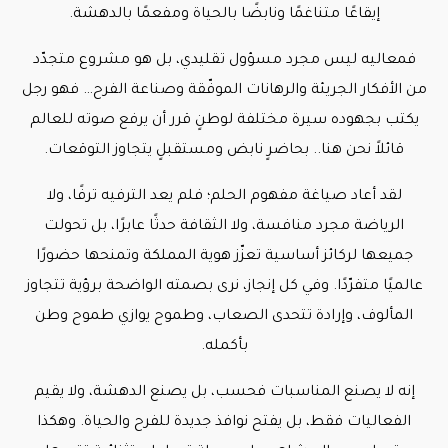
إيقاعًا متناغمًا ونابضًا بالحياة ومفعمًا بالدهشة.
فمعاليه ليس مجرد مسؤول تقليدي، بل هو مشروع متجدّد
من الأفكار الجريئة والرهانات الموفّقة وصناعة الفرح… فهو رجل
يكتب بجهوده سيرة مختلفة لوطنٍ قرر أن يرفع صوته للعالم
قائلاً نحن هنا.. بحاضرٍ نابض ومستقبلٍ يتجاوز التوقعات.
لقد أعاد صياغة مفهوم الحلم؛ فلم يعد الترفيه ترفًا، ولا
الرياضة مجرد منافسة، ولا الثقافة حدثًا عابرًا، بل تحولت
جميعها لركائز أساسية تعزّز هوية المملكة وتمنحها حضورًا
عالميًا متفرّدًا. وفي كل إنجاز، نرى بصمته الواضحة برؤية تتجاوز
المألوف، وإرادة تتحدى الصعاب، وطموح يوازي طموح وطن
بأكمله.
إنه لا يصنع المناسبات فحسب، بل يصنع الدهشة، ولا يقيم
الفعاليات فقط، بل يفتح نوافذ جديدة للفرح والحياة. وهكذا