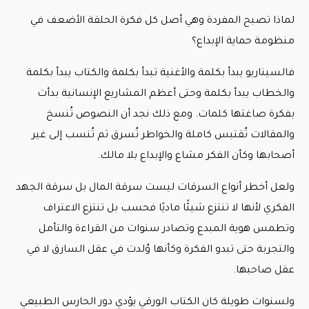
لماذا تصبح المفردة وهي أصل كل فكرة الحلقة الأضعف في
منظومة حماية الإبداع؟
فالسيناريو يبدأ بكلمة والأغنية تبدأ بكلمة والكتاب يبدأ بكلمة
والخطاب يبدأ بكلمة وحتى أعظم المشاريع الإنسانية بدأت
بفكرة صاغتها كلمات. ومع ذلك نجد أن النصوص تُنسخ
والمقالات تُقتبس كاملة والخواطر تُسرق ثم تُنسب إلى غير
أصحابها وكأن الفكر مشاع والإبداع بلا مالك.
ولعل أخطر أنواع السرقات ليست سرقة المال بل سرقة الجهد
الفكري لأنها لا تنتزع شيئًا ماديًا فحسب بل تنتزع الاعتراف
وتطمس هوية المبدع وتصادر سنوات من القراءة والتأمل
والتجربة حتى تبدو الفكرة وكأنها وُلدت في عقل السارق لا في
عقل صاحبها.
ولسنوات طويلة كان الكتاب الورقي يؤدي دور الحارس الطبيعي