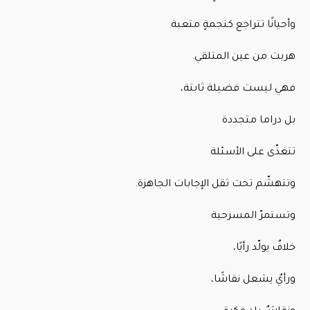
وأحيانًا تتراجع كنجمةٍ متعبة
هربت من عين المتلقي.
فهي ليست فضيلة ثابتة،
بل دراما متجددة
تتغذّى على الأسئلة
وتتهشّم تحت ثقل الإجابات الجاهزة.
وتستمرّ المسرحية
خلافٌ يولّد رأيًا،
ورأيٌ يشعل نقاشًا،