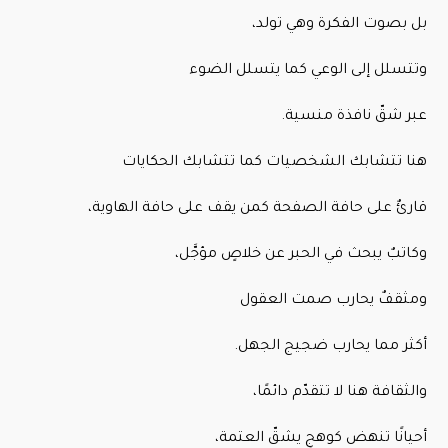
بل بصوت الفكرة وهي تولد،
وتتسلل إلى الوعي كما يتسلل الضوء
عبر شقّ نافذة منسية.
هنا تتشابك الشخصيات كما تتشابك الحكايات
قارئٌ على حافة الصفحة كمن يقف على حافة الهاوية،
وكاتبٌ يبحث في الحبر عن خلاصٍ مؤجَّل،
ومثقفٌ يحارب صمت العقول
أكثر مما يحارب ضجيج الجهل.
والثقافة هنا لا تتقدّم دائمًا،
أحيانًا تنهض كوهجٍ يشقّ العتمة،