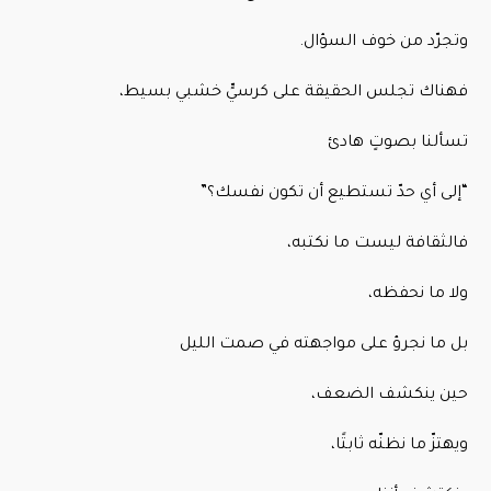
وتجرّد من خوف السؤال.
فهناك تجلس الحقيقة على كرسيٍّ خشبي بسيط،
تسألنا بصوتٍ هادئ
“إلى أي حدّ تستطيع أن تكون نفسك؟”
فالثقافة ليست ما نكتبه،
ولا ما نحفظه،
بل ما نجرؤ على مواجهته في صمت الليل
حين ينكشف الضعف،
ويهتزّ ما نظنّه ثابتًا،