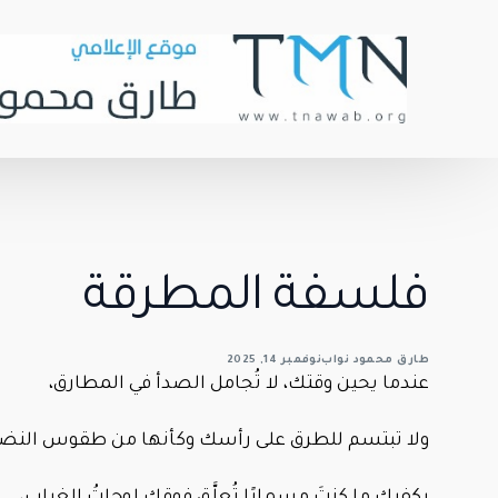
فلسفة المطرقة
طارق محمود نواب
نوفمبر 14, 2025
عندما يحين وقتك، لا تُجامل الصدأ في المطارق،
ولا تبتسم للطرق على رأسك وكأنها من طقوس النض
يكفيك ما كنتَ مسمارًا تُعلَّق فوقك لوحاتُ الغياب،