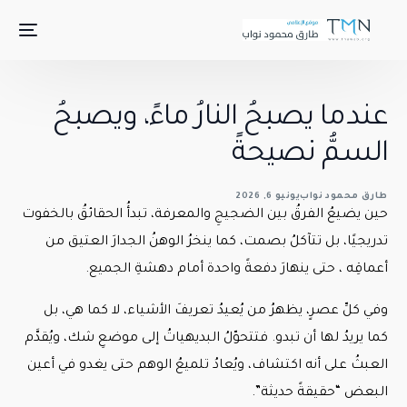
عندما يصبحُ النارُ ماءً، ويصبحُ
السمُّ نصيحةً
طارق محمود نواب
يونيو 6, 2026
حين يضيعُ الفرقُ بين الضجيجِ والمعرفة، تبدأُ الحقائقُ بالخفوت
تدريجيًا، بل تتآكلُ بصمت، كما ينخرُ الوهنُ الجدارَ العتيق من
أعماقِه ، حتى ينهارَ دفعةً واحدة أمام دهشةِ الجميع.
وفي كلِّ عصرٍ، يظهرُ من يُعيدُ تعريفَ الأشياء، لا كما هي، بل
كما يريدُ لها أن تبدو. فتتحوّلُ البديهياتُ إلى موضعِ شك، ويُقدَّم
العبثُ على أنه اكتشاف، ويُعادُ تلميعُ الوهم حتى يغدو في أعين
البعض “حقيقةً حديثة”.