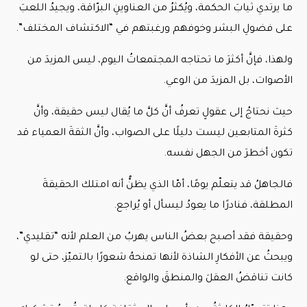
ما يرتدي ثيابَ الحكمة، ويُكثرُ من العناوينِ البرّاقة، ويجيدُ اللعبَ
على فضولِ البشر وخوفهم ورغبتهم في “الاكتشاف المختلف”.
ولهذا، فإنَّ أكثرَ ما تحتاجه المجتمعاتُ اليوم، ليس المزيدَ من
الأصوات، بل المزيدَ من الوعي.
حيث نحتاجُ إلى عقولٍ تعرفُ أنَّ كلَّ ما يُقال ليس حقيقة، وأنَّ
كثرةَ المتابعين ليست دليلًا على الصواب، وأنَّ الثقةَ العمياء قد
تكون أخطرَ من الجهل نفسه.
فالجاهلُ قد يتعلّم يومًا، أمّا الذي يظنُّ أنه امتلك الحقيقةَ
المطلقة، فنادرًا ما يعودُ ليسأل أو يُراجع.
وحقيقة فقد أصبح بعضُ الناس يهربُ من العلم لأنه “تقليدي”،
ويبحثُ عن الأفكارِ الشاذة لأنها تمنحهُ شعورًا بالتميّز، حتى لو
كانت تناقضُ العقلَ والمنطقَ والواقع.