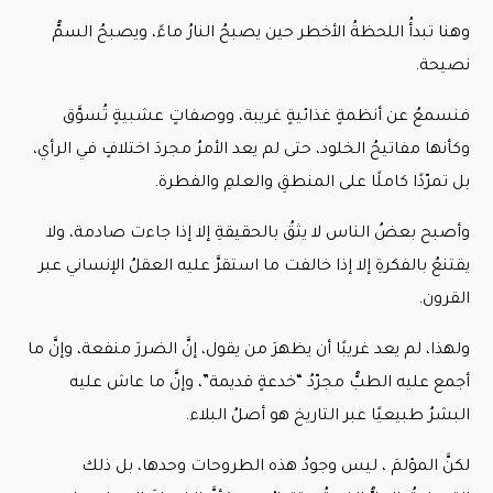
وهنا تبدأُ اللحظةُ الأخطر حين يصبحُ النارُ ماءً، ويصبحُ السمُّ
نصيحة.
فنسمعُ عن أنظمةٍ غذائيةٍ غريبة، ووصفاتٍ عشبيةٍ تُسوَّق
وكأنها مفاتيحُ الخلود، حتى لم يعد الأمرُ مجردَ اختلافٍ في الرأي،
بل تمرّدًا كاملًا على المنطقِ والعلمِ والفطرة.
وأصبح بعضُ الناس لا يثقُ بالحقيقةِ إلا إذا جاءت صادمة، ولا
يقتنعُ بالفكرةِ إلا إذا خالفت ما استقرَّ عليه العقلُ الإنساني عبر
القرون.
ولهذا، لم يعد غريبًا أن يظهرَ من يقول، إنَّ الضررَ منفعة، وإنَّ ما
أجمع عليه الطبُّ مجرّدُ “خدعةٍ قديمة”، وإنَّ ما عاش عليه
البشرُ طبيعيًا عبر التاريخ هو أصلُ البلاء.
لكنَّ المؤلمَ ، ليس وجودُ هذه الطروحات وحدها، بل ذلك