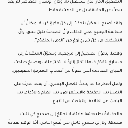
التصفيقُ الحارُّ الذي تُستقبلُ به، وكأنَّ الإنسانَ المعاصر لم يعد
يبحثُ عن الحقيقة، بل عن الدهشة فقط.
ولقد أصبح البعضُ ينجذبُ إلى كلِّ فكرةٍ غريبة، ويظنُّ أن
مخالفةَ الجميع تعني الذكاء، وأنَّ الصدمةَ دليلُ عمق، وأنَّ
التشكيكَ في كلِّ شيءٍ نوعٌ من “الوعي المتقدّم”.
وهكذا، يتحوّلُ الضجيجُ إلى مرجعية، وتتحوّلُ المنصّاتُ إلى
مسارحَ يتقدّمُ فيها الأكثرُ إثارةً لا الأكثرُ علمًا، ويصبحُ صاحبُ
العبارةِ الصادمة أعلى صوتًا من أصحابِ المعرفةِ الحقيقيين.
ولعل أخطرَ ما قد يحدثُ للعقلِ البشري، أن يفقدَ قدرتَه على
التمييز بين الحقيقةِ والاستعراض، بين العلمِ والادّعاء، بين
الباحثِ عن الفائدة، والباحثِ عن الأتباع.
فالحقيقةُ بطبيعتها هادئة، لا تحتاجُ إلى ضجيجٍ كي تثبتَ
نفسها، ولا إلى مسرحٍ كاملٍ حتى تُقنع الناس. أمّا الوهم فعادةً