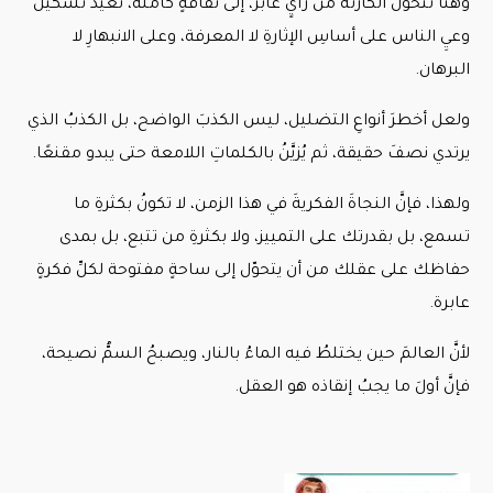
وهنا تتحوّلُ الكارثةُ من رأيٍ عابر، إلى ثقافةٍ كاملة، تُعيدُ تشكيلَ
وعيِ الناس على أساسِ الإثارةِ لا المعرفة، وعلى الانبهارِ لا
البرهان.
ولعل أخطرَ أنواعِ التضليل، ليس الكذبَ الواضح، بل الكذبُ الذي
يرتدي نصفَ حقيقة، ثم يُزيَّنُ بالكلماتِ اللامعة حتى يبدو مقنعًا.
ولهذا، فإنَّ النجاةَ الفكريةَ في هذا الزمن، لا تكونُ بكثرةِ ما
تسمع، بل بقدرتك على التمييز، ولا بكثرةِ من تتبع، بل بمدى
حفاظك على عقلك من أن يتحوّل إلى ساحةٍ مفتوحة لكلِّ فكرةٍ
عابرة.
لأنَّ العالمَ حين يختلطُ فيه الماءُ بالنار، ويصبحُ السمُّ نصيحة،
فإنَّ أولَ ما يجبُ إنقاذه هو العقل.