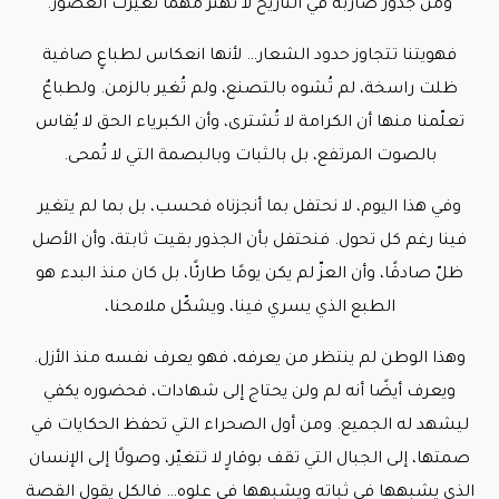
ومن جذور ضاربة في التاريخ لا تهتز مهما تغيرت العصور.
فهويتنا تتجاوز حدود الشعار… لأنها انعكاس لطباعٍ صافية
ظلت راسخة، لم تُشوه بالتصنع، ولم تُغير بالزمن. ولطباعٌ
تعلّمنا منها أن الكرامة لا تُشترى، وأن الكبرياء الحق لا يُقاس
بالصوت المرتفع، بل بالثبات وبالبصمة التي لا تُمحى.
وفي هذا اليوم، لا نحتفل بما أنجزناه فحسب، بل بما لم يتغير
فينا رغم كل تحول. فنحتفل بأن الجذور بقيت ثابتة، وأن الأصل
ظلّ صادقًا، وأن العزّ لم يكن يومًا طارئًا، بل كان منذ البدء هو
الطبع الذي يسري فينا، ويشكّل ملامحنا،
وهذا الوطن لم ينتظر من يعرفه، فهو يعرف نفسه منذ الأزل.
ويعرف أيضًا أنه لم ولن يحتاج إلى شهادات، فحضوره يكفي
ليشهد له الجميع. ومن أول الصحراء التي تحفظ الحكايات في
صمتها، إلى الجبال التي تقف بوقارٍ لا تتغيّر، وصولًا إلى الإنسان
الذي يشبهها في ثباته ويشبهها في علوه… فالكل يقول القصة