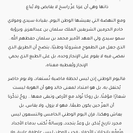
ذاتها وهي أن عزنا عزّ راسخ لا يقايض ولا يُباع.
ومع النهضة التي يعيشها الوطن اليوم، بقيادة سيدي ومولاي
خادم الحرمين الشريفين الملك سلمان بن عبدالعزيز، وبرؤية
سمو سيدي ولي العهد الأمير محمد بن سلمان حفظهم الله..
الذي جعل من الطموح مشروعًا وطنيًا، يتضح أن الطريق الذي
نمضي فيه لا يقوم على الإنجاز وحده، بل على الطبع الذي يحمي
الإنجاز ويُعطيه معناه،
فاليوم الوطني إذن ليس لحظة ماضية تُستعاد، ولا يوم حاضر
يُحتفل به، بل هو امتداد لمعنى خالد وهو أن الهوية ليست
شعارًا مؤقتًا، بل روحًا تُولد مع الأرض وتبقى معها… روحٌ تذكّرنا
أن العزّ حين يكون طبعًا، فهو لا يزول، ولا يقاس، بل
يعاش.وهكذا، فإن اليوم الوطني الخامس والتسعون ليس
مجرد تاريخ يُذكر، بل وعدٌ يتجدد، ورسالةٌ تُكتب بدماء الأجداد
وتُوقّع بإنجازات الأحفاد، فحب الوطن ليس عاطفة عابرة، ولا