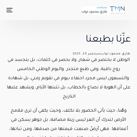
عزّنا بطبعنا
طارق محمود نواب
سبتمبر 20, 2025
الوطن لا يختصر في شعار، ولا يحصر في كلمات، بل يتجسد في
روح باقية، وفي طبع متجذر. واليوم الوطني الخامس
والتسعون ليس مجرد احتفاء بيوم في تقويم زمني، بل شهادة
على أن الهوية لا تصاغ بالخطاب، بل تثبتها الأيام، ويشهد عليها
التاريخ.
وهُنا، حيث يأتي الحضور بلا تكلف، وحيث يكفي أن ترى ملامح
الأرض لتدرك أن العز ليس زينة مضافة، بل جوهر يسكن في
أعماقها. فهي أرضٌ صنعت قيمتها من صدقها، ومن ثباتها،