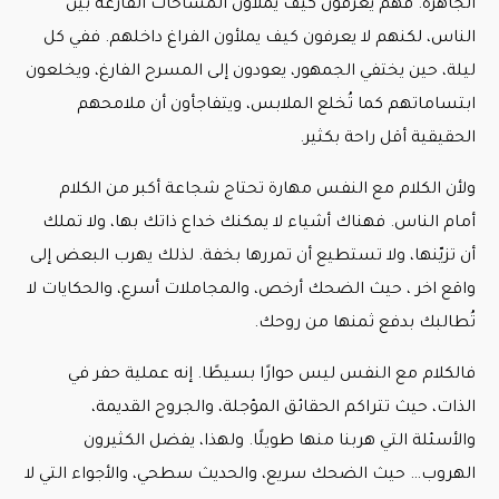
الجاهزة. فهم يعرفون كيف يملأون المساحات الفارغة بين
الناس، لكنهم لا يعرفون كيف يملأون الفراغ داخلهم. ففي كل
ليلة، حين يختفي الجمهور، يعودون إلى المسرح الفارغ، ويخلعون
ابتساماتهم كما تُخلع الملابس، ويتفاجأون أن ملامحهم
الحقيقية أقل راحة بكثير.
ولأن الكلام مع النفس مهارة تحتاج شجاعة أكبر من الكلام
أمام الناس. فهناك أشياء لا يمكنك خداع ذاتك بها، ولا تملك
أن تزيّنها، ولا تستطيع أن تمررها بخفة. لذلك يهرب البعض إلى
واقع اخر ، حيث الضحك أرخص، والمجاملات أسرع، والحكايات لا
تُطالبك بدفع ثمنها من روحك.
فالكلام مع النفس ليس حوارًا بسيطًا. إنه عملية حفر في
الذات، حيث تتراكم الحقائق المؤجلة، والجروح القديمة،
والأسئلة التي هربنا منها طويلًا. ولهذا، يفضل الكثيرون
الهروب… حيث الضحك سريع، والحديث سطحي، والأجواء التي لا