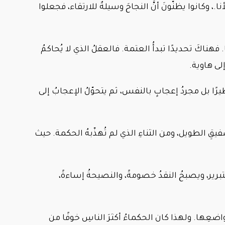
، وكانوا يظنّونَ أنَّ النجاحَ وسيلةٌ للارتقاء، فجعلوا
. فهناكَ تحديدًا تبدأُ العتمة. فالعقلُ الذي لا يُحاكمُ
إلى هاوية.
ُ خطيرًا بل مجردُ إعجابٍ بالنفس، ثم يتحوّلُ الإعجابُ إلى
صفيقِ الطويل، ومن الثناءِ الذي لم تُهذّبهُ الحكمة. حيث
رير، ويصبحُ النقدُ خصومةً، والنصيحةُ إساءةً،
تواضعِها. ولهذا كان الحكماءُ أكثرَ الناسِ خوفًا من