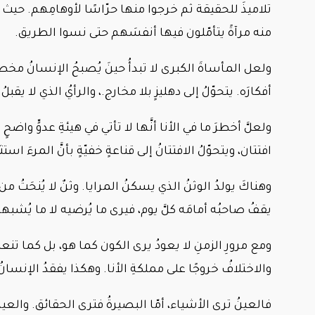
تلاميذَ للحقيقة ثم خرجوا منها حرّاسًا لأوهامِهم. حيث كانو
منه مرآةً يتأمّلون فيها أنفسَهم حتى نسوا الطريق.
ولعل المأساةَ الكبرى لا تبدأُ حينَ يُصبحُ الإنسانُ مخطئًا،
أفكارَه. يتحوّلُ إلى دهليزٍ بلا مخارج.، والرأيُ الذي لا يقب
ولعلَّ أخطرَ ما في الأنا أنَّها لا تأتي في هيئةِ عدوٍّ واضح
افتتان، ويتحوّلُ الافتتانُ إلى قناعةٍ خفيّةٍ بأنَّ المرءَ است
وهناكَ يولدُ الوثنُ الذي يسكنُ المرايا. وثنٌ لا يُنحَتُ 
يقفُ صاحبُه أمامَه كلَّ يوم، فيرى ما يُرضيه لا ما يُشب
ومع مرورِ الزمنِ لا يعودُ يرى الكون كما هو، بل كما تن
والاختلافُ خروجًا على مملكةِ الأنا. وهكذا يفقدُ الإنسان
فالعينُ ترى الأشياء، أمّا البصيرةُ فترى الحقائق. والعينُ 