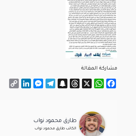
مشاركة المقالة
kedIn
ssenger
py
Telegram
Snapchat
Threads
WhatsApp
Facebook
X
ink
طارق محمود نواب
الكاتب طارق محمود نواب