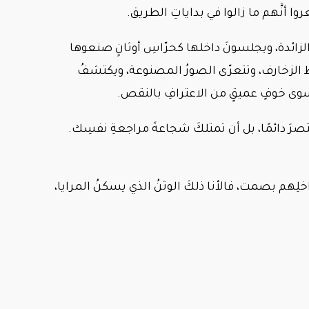
وا أنَّهم ما زالوا في بداياتِ الطريق.
 الزائدة، ويجلسونَ داخلها كحرّاسِ أوثانٍ صنعوها
سقطُ الزخارف، وتتعرّى الصورُ المصنوعة، ويكتشفُ
ن سوى خوفٍ عميقٍ من الاعترافِ بالنقص.
تصرَ دائمًا، بل أن تمتلكَ شجاعةَ مراجعةِ نفسِك.
خلِهم بصمت، فالأنا ذلكَ الوثنُ الذي يسكنُ المرايا،