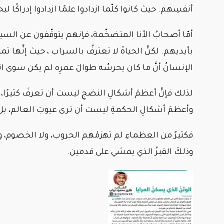
أنفسِهم. حيث كانوا كلّما ازدادوا علمًا ازدادوا إدراكًا ل
أمّا أصحابُ الأنا المتضخّمة، فإنهم يتوقّفون عن السير.
بأيديهم. لكنَّ الحياةَ لا تعترفُ بالسراب ، حيث إنَّها 
الإنسانُ أنَّ ما كان يحرسُه طوالَ عمرِه لم يكن سوى ا
لذلك فإنَّ أعظمَ أشكالِ النضجِ ليست أن تعرفَ كثيرًا، 
وأعظمَ أشكالِ الحكمةِ ليست أن ترى عيوبَ العالم، بل 
فكثيرٌ من العظماءِ لم تهزمْهم الحروب، ولا الخصوم، ولا 
وذلكَ القبرُ الذي يمشي على قدمين.