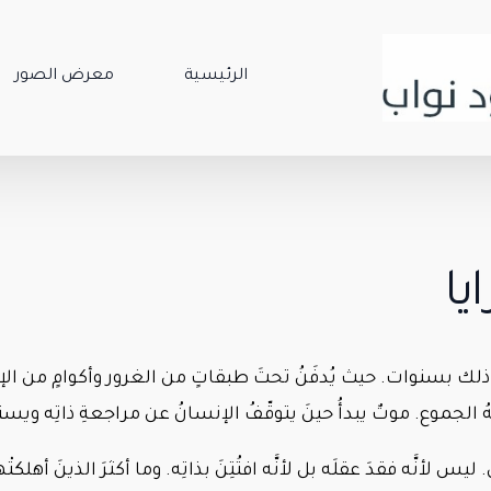
الرئيسية
معرض الصور
يا
 ذلك بسنوات. حيث يُدفَنُ تحتَ طبقاتٍ من الغرور وأكوامٍ من الإ
عهُ الجموع. موتٌ يبدأُ حينَ يتوقّفُ الإنسانُ عن مراجعةِ ذاتِه ويس
 ليس لأنَّه فقدَ عقلَه بل لأنَّه افتُتِنَ بذاتِه. وما أكثرَ الذينَ 