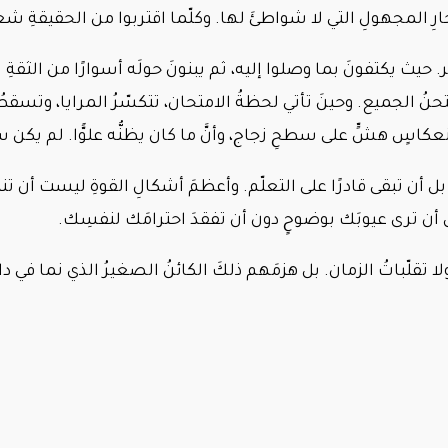
بحارِ المجهولِ التي لا شواطئَ لها. وكلّما اقتربوا من الحقيقةِ شعر
 حيث يكتفونَ بما وصلوا إليه، ثم يبنونَ حولَه أسوارًا من الثقةِ
تمتحنُ الجميع. وحينَ تأتي لحظةُ الامتحان، تتكسّرُ المرايا، وت
نعكاسٍ هشٍّ على سطحِ زجاج، وأنَّ ما كان يظنُّه علوًّا. لم يك
بل أن تبقى قادرًا على التعلّم. وأعظمَ أشكالِ القوةِ ليست أن تن
أن ترى عيوبَك بوضوحٍ دون أن تفقدَ احترامَك لنفسِك.
تقلّباتُ الزمان. بل هزمَهم ذلكَ الكائنُ الصغيرُ الذي نما في دا