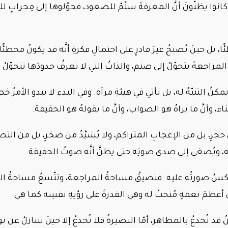
ا يظنّونَ أنَّ المعرفةَ سلّمٌ للصعود، فحوّلوها إلى مِحرابٍ للأنا.
 بل حينَ يُصبحُ غيرَ قادرٍ على احتمالِ فكرةِ أنَّه قد يكونُ مخطئًا
لُ المراجعةَ يتحوّلُ إلى صنم، والذاتُ التي لا تعرفُ حدودَها تتحوّلُ 
ٍ يمكنُ التنبّهُ له، بل تأتي في هيئةِ مرآة. وفي البدءِ لا يبدو الأمر
ثناء، وأنَّ ما يراهُ هو الصواب، وأنَّ ما يقولهُ هو الحقيقة.
من حجرٍ، بل من الإعجابِ المتراكم، ولا يُشيَّدُ من صخرٍ، بل من الت
هه، ويُصغي إلى صدى صوتِه حتى يظنَّ أنَّه صوتُ الحقيقة.
عكسُ صورتُه عليه. فتضيقُ مساحةُ المراجعة، وتتّسعُ مساحةُ التب
ُ أعظمَ نعمةٍ مُنحتْ له وهي القدرةَ على رؤيةِ نفسِه كما هي.
قد تُخدعُ بالمظاهر، أمّا البصيرةُ فلا تُخدعُ إلا حينَ تتنازلُ عن 