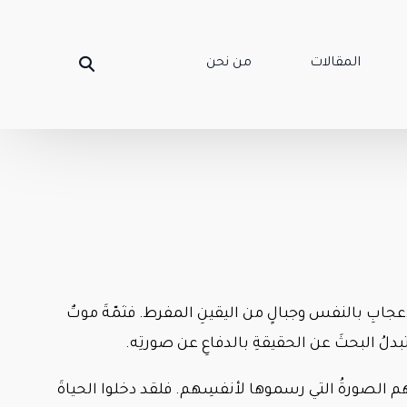
المقالات
من نحن
عجابِ بالنفس وجبالٍ من اليقينِ المفرط. فثمّةَ موتٌ
تبدلُ البحثَ عن الحقيقةِ بالدفاعِ عن صورتِه.
أهلكتْهم الصورةُ التي رسموها لأنفسِهم. فلقد دخلوا الحياةَ