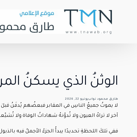
الوثنُ الذي يسكنُ المرا
طارق محمود نواب
يونيو 22, 2026
لا يموتُ جميعُ الناسِ في المقابر فبعضُهم يُدفَنُ قبلَ
آخر لا تراهُ العيون ولا تُدوّنهُ شهاداتُ الوفاة ولا تُشيّ
ففي تلكَ اللحظةِ تحديدًا يبدأُ الجزءُ الأجملُ فيه بالذبول.