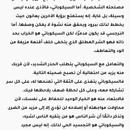
مصلحته الشخصية. أما السيكوباتي، فالأذى عنده ليس
وسيلة، بل غاية. إنه يستمتع برؤية الآخرين يعانون حيث
يخطط لذلك ببرود ويحقق منه نشوة لا يمكن وصفها. أما
النرجسي قد يكون مدمرًا، لكن السيكوباتي هو الخراب بحد
ذاته فهو الشر المطلق الذي يتخفى خلف أقنعة مزيفة من
الود والتعاطف.
والتعامل مع السيكوباتي يتطلب الحذر الشديد، لأن قربك
منه يزيد من احتمالية أن تصبح ضحيته التالية.
فالسيكوباتي يتغذى على الثقة التي تمنحها له، على كل سر
تشاركه معه، وعلى كل لحظة ضعف يلاحظها فيك.
فالابتعاد عنه هو الخيار الوحيد للحفاظ على نفسك، لأن
محاولات مواجهته أو إصلاحه لن تؤدي إلا إلى مزيد من الضرر.
وتذكر دائمًا أن شر الناس هو من يتقيه الناس لشره،
والسيكوباتي هو التجسيد الحي لذلك. إنه ليس مجرد