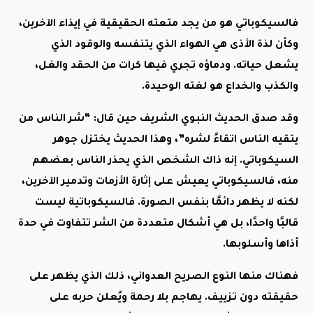
فالسيكوباتي هو من يجد متعته الحقيقية في إيذاء الآخرين،
وكأن لذة الأذى هي الهواء الذي يتنفسه والوقود الذي
يشعل حياته. ودماؤه تجري فيها كرات من الحقد والغل،
والكذب والخداع هو لغته الوحيدة.
وقد صدق الحديث النبوي الشريف حين قال: “شر الناس من
يتقيه الناس اتقاءً لشره”، وهذا الحديث يختزل جوهر
السيكوباتي. إنه ذاك الشخص الذي يحذر الناس بعضهم
منه، فالسيكوباتي يعيش على إثارة الأزمات وتدمير الآخرين،
لكنه لا يظهر دائمًا بنفس الصورة. فالسيكوباتية ليست
قالبًا واحدًا، بل هي أشكال متعددة من الشر تتفاوت في حدة
أذاها وأسلوبها.
فهناك منها النوع الصريح العدواني، ذلك الذي يظهر على
حقيقته دون تزييف. يهاجم بلا رحمة ويُعلن حربه على