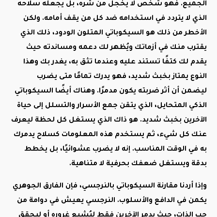
الجميع. فهو شخص لا يخجل من شره، بل يجعله سلاحه
الذي لا يتردد في استخدامه ضد كل من يقف أمامه. ولكن
الأخطر من ذلك هو السيكوباتي المتلون الودود، ذلك الذي
يقترب منك في أزماتك ويُظهر لك دعمه ومساندته حيث
يقدم لك كتفًا تستند عليه وعندما تثق به، يغدر بك وهذا
النوع يمتاز بخبث شديد، فهو يدرك تمامًا متى يضرب
ليضمن أن أثر ضربته يكون مدمرًا. وهناك أيضًا السيكوباتي
الذكي المتحايل، الذي يتقن جمع الأسرار والتسلل إلى حياة
الآخرين بخبث شديد. هو ذاك الذي يستغل كل لحظة ليعرف
عنك كل شيء، ثم يستخدم هذه المعلومات كسلاح يدمرك
به في الوقت المناسب. إنه لا يضرب عشوائيًا، بل يخطط
بدقة ويستغل ضعفك بحرفية لا متناهية.
وإذا أردنا مقارنة السيكوباتي بالنرجسي، فإن الفارق الجوهري
يكمن في الدافع والأسلوب. النرجسي يعيش في دوامة من
حب الذات، حيث يدمر الآخرين فقط ليُشبع غروره أو ليحقق