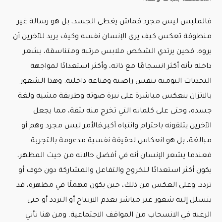
فالملبس ليس مجرد قماش يغطي الجسد، بل هو رسالة غير
منطوقة تعكس كيف يرى الإنسان نفسه وكيف يريد للآخرين أن
يروه. فحين يرتدي الشخص ملابس مرتبة ومتناسقة، يشعر
داخله بأنه أكثر انسجامًا مع ذاته، وأكثر استعدادًا لمواجهة
التحديات اليومية بنفس راضية وقناعة داخلية. وهذا الشعور
بالاتزان ينعكس مباشرة على نبرة صوته وطريقة مشيه ولغة
جسده، وحتى على كلماته التي تخرج منه بثقة، مما يجعل
الآخرين يتلقونه باحترام وانتباه أكبر،فالأمر ليس مجرد وهم أو
مبالغة، بل هو انعكاس لحقيقة نفسية مدعومة بالتجربة.
فعندما يشعر الإنسان أنه في أفضل حالاته من حيث المظهر،
يكون أكثر استعدادًا للخروج والتفاعل والمشاركة دون خوف أو
تردد. وعلى العكس من ذلك، حين يكون مهملًا في مظهره، قد
يتسلل إليه شعور غير مباشر بعدم الارتياح أو التردد أو حتى
الرغبة في الانسحاب من المواقف الاجتماعية. ومن هنا تأتي